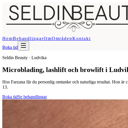
Hem
Behandlingar
Om
Områden
Kontakt
Boka tid
Seldin Beauty · Ludvika
Microblading, lashlift och browlift i Ludvi
Hos Farzana får du personlig omtanke och naturliga resultat. Hon är ce
13.
Boka tid
Se behandlingar