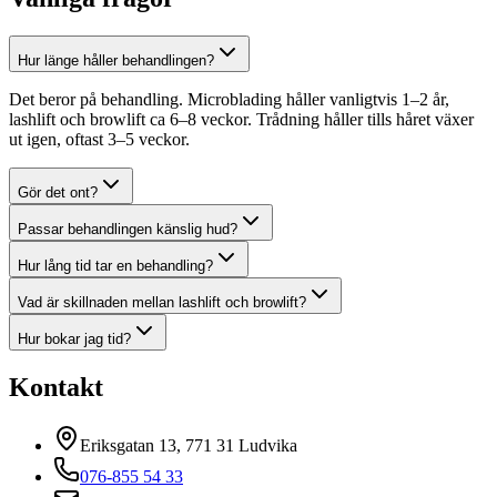
Hur länge håller behandlingen?
Det beror på behandling. Microblading håller vanligtvis 1–2 år,
lashlift och browlift ca 6–8 veckor. Trådning håller tills håret växer
ut igen, oftast 3–5 veckor.
Gör det ont?
Passar behandlingen känslig hud?
Hur lång tid tar en behandling?
Vad är skillnaden mellan lashlift och browlift?
Hur bokar jag tid?
Kontakt
Eriksgatan 13, 771 31 Ludvika
076-855 54 33