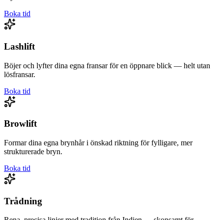
Boka tid
Lashlift
Böjer och lyfter dina egna fransar för en öppnare blick — helt utan
lösfransar.
Boka tid
Browlift
Formar dina egna brynhår i önskad riktning för fylligare, mer
strukturerade bryn.
Boka tid
Trådning
Rena, precisa linjer med tradition från Indien — skonsamt för