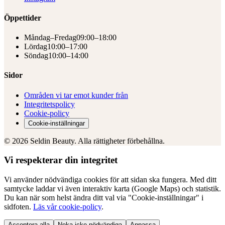
Öppettider
Måndag–Fredag
09:00–18:00
Lördag
10:00–17:00
Söndag
10:00–14:00
Sidor
Områden vi tar emot kunder från
Integritetspolicy
Cookie-policy
Cookie-inställningar
©
2026
Seldin Beauty. Alla rättigheter förbehållna.
Vi respekterar din integritet
Vi använder nödvändiga cookies för att sidan ska fungera. Med ditt
samtycke laddar vi även interaktiv karta (Google Maps) och statistik.
Du kan när som helst ändra ditt val via "Cookie-inställningar" i
sidfoten.
Läs vår cookie-policy
.
Acceptera alla
Neka icke-nödvändiga
Anpassa