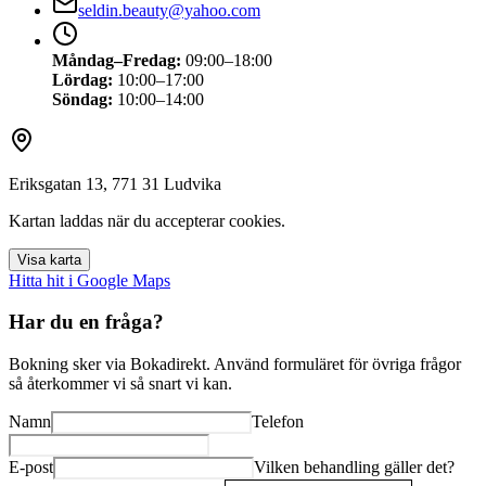
seldin.beauty@yahoo.com
Måndag–Fredag
:
09:00–18:00
Lördag
:
10:00–17:00
Söndag
:
10:00–14:00
Eriksgatan 13, 771 31 Ludvika
Kartan laddas när du accepterar cookies.
Visa karta
Hitta hit i Google Maps
Har du en fråga?
Bokning sker via Bokadirekt. Använd formuläret för övriga frågor
så återkommer vi så snart vi kan.
Namn
Telefon
E-post
Vilken behandling gäller det?